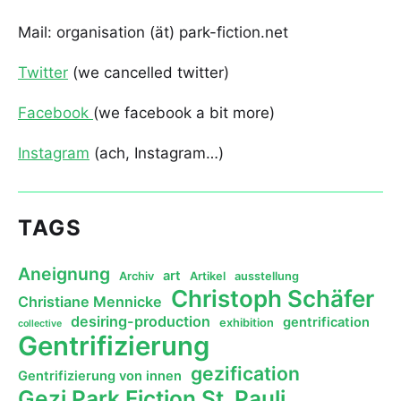
Mail: organisation (ät) park-fiction.net
Twitter
(we cancelled twitter)
Facebook
(we facebook a bit more)
Instagram
(ach, Instagram…)
TAGS
Aneignung
art
Archiv
Artikel
ausstellung
Christoph Schäfer
Christiane Mennicke
desiring-production
gentrification
exhibition
collective
Gentrifizierung
gezification
Gentrifizierung von innen
Gezi Park Fiction St. Pauli