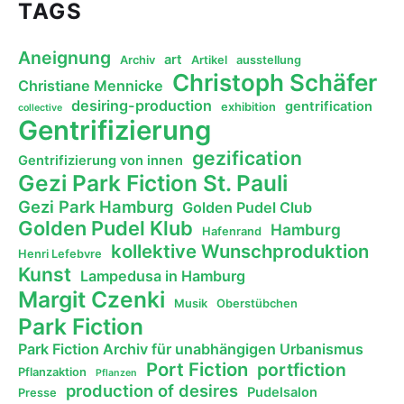
TAGS
Aneignung
art
Archiv
Artikel
ausstellung
Christoph Schäfer
Christiane Mennicke
desiring-production
gentrification
exhibition
collective
Gentrifizierung
gezification
Gentrifizierung von innen
Gezi Park Fiction St. Pauli
Gezi Park Hamburg
Golden Pudel Club
Golden Pudel Klub
Hamburg
Hafenrand
kollektive Wunschproduktion
Henri Lefebvre
Kunst
Lampedusa in Hamburg
Margit Czenki
Musik
Oberstübchen
Park Fiction
Park Fiction Archiv für unabhängigen Urbanismus
Port Fiction
portfiction
Pflanzaktion
Pflanzen
production of desires
Pudelsalon
Presse