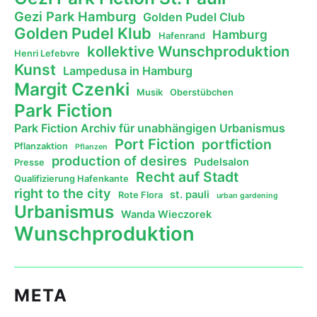
Gezi Park Hamburg
Golden Pudel Club
Golden Pudel Klub
Hamburg
Hafenrand
kollektive Wunschproduktion
Henri Lefebvre
Kunst
Lampedusa in Hamburg
Margit Czenki
Musik
Oberstübchen
Park Fiction
Park Fiction Archiv für unabhängigen Urbanismus
Port Fiction
portfiction
Pflanzaktion
Pflanzen
production of desires
Pudelsalon
Presse
Recht auf Stadt
Qualifizierung Hafenkante
right to the city
st. pauli
Rote Flora
urban gardening
Urbanismus
Wanda Wieczorek
Wunschproduktion
META