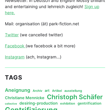
Newsletter: In Deutsch and English! Mostly brilliant
and entertaining und lehrreich zugleich!
Sign up
here.
Mail: organisation (ät) park-fiction.net
Twitter
(we cancelled twitter)
Facebook
(we facebook a bit more)
Instagram
(ach, Instagram…)
TAGS
Aneignung
art
Archiv
Artikel
ausstellung
Christoph Schäfer
Christiane Mennicke
desiring-production
gentrification
exhibition
collective
Gentrifizierung