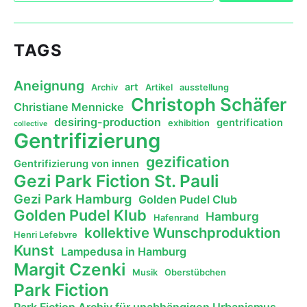
TAGS
Aneignung
art
Archiv
Artikel
ausstellung
Christoph Schäfer
Christiane Mennicke
desiring-production
gentrification
exhibition
collective
Gentrifizierung
gezification
Gentrifizierung von innen
Gezi Park Fiction St. Pauli
Gezi Park Hamburg
Golden Pudel Club
Golden Pudel Klub
Hamburg
Hafenrand
kollektive Wunschproduktion
Henri Lefebvre
Kunst
Lampedusa in Hamburg
Margit Czenki
Musik
Oberstübchen
Park Fiction
Park Fiction Archiv für unabhängigen Urbanismus