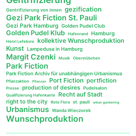
gezification
Gentrifizierung von innen
Gezi Park Fiction St. Pauli
Gezi Park Hamburg
Golden Pudel Club
Golden Pudel Klub
Hamburg
Hafenrand
kollektive Wunschproduktion
Henri Lefebvre
Kunst
Lampedusa in Hamburg
Margit Czenki
Musik
Oberstübchen
Park Fiction
Park Fiction Archiv für unabhängigen Urbanismus
Port Fiction
portfiction
Pflanzaktion
Pflanzen
production of desires
Pudelsalon
Presse
Recht auf Stadt
Qualifizierung Hafenkante
right to the city
st. pauli
Rote Flora
urban gardening
Urbanismus
Wanda Wieczorek
Wunschproduktion