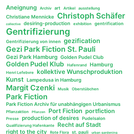
Aneignung
art
Archiv
Artikel
ausstellung
Christoph Schäfer
Christiane Mennicke
desiring-production
gentrification
exhibition
collective
Gentrifizierung
gezification
Gentrifizierung von innen
Gezi Park Fiction St. Pauli
Gezi Park Hamburg
Golden Pudel Club
Golden Pudel Klub
Hamburg
Hafenrand
kollektive Wunschproduktion
Henri Lefebvre
Kunst
Lampedusa in Hamburg
Margit Czenki
Musik
Oberstübchen
Park Fiction
Park Fiction Archiv für unabhängigen Urbanismus
Port Fiction
portfiction
Pflanzaktion
Pflanzen
production of desires
Pudelsalon
Presse
Recht auf Stadt
Qualifizierung Hafenkante
right to the city
st. pauli
Rote Flora
urban gardening