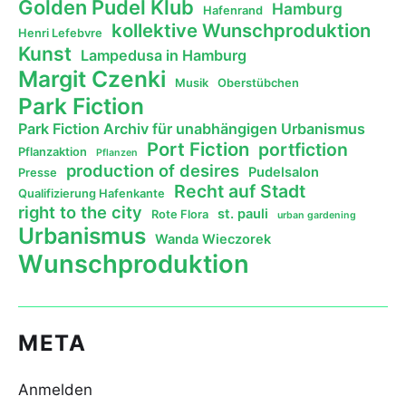
Golden Pudel Klub
Hamburg
Hafenrand
kollektive Wunschproduktion
Henri Lefebvre
Kunst
Lampedusa in Hamburg
Margit Czenki
Musik
Oberstübchen
Park Fiction
Park Fiction Archiv für unabhängigen Urbanismus
Port Fiction
portfiction
Pflanzaktion
Pflanzen
production of desires
Pudelsalon
Presse
Recht auf Stadt
Qualifizierung Hafenkante
right to the city
st. pauli
Rote Flora
urban gardening
Urbanismus
Wanda Wieczorek
Wunschproduktion
META
Anmelden