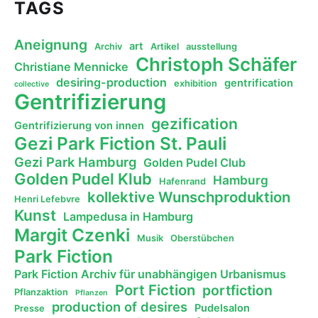
TAGS
Aneignung
art
Archiv
Artikel
ausstellung
Christoph Schäfer
Christiane Mennicke
desiring-production
gentrification
exhibition
collective
Gentrifizierung
gezification
Gentrifizierung von innen
Gezi Park Fiction St. Pauli
Gezi Park Hamburg
Golden Pudel Club
Golden Pudel Klub
Hamburg
Hafenrand
kollektive Wunschproduktion
Henri Lefebvre
Kunst
Lampedusa in Hamburg
Margit Czenki
Musik
Oberstübchen
Park Fiction
Park Fiction Archiv für unabhängigen Urbanismus
Port Fiction
portfiction
Pflanzaktion
Pflanzen
production of desires
Pudelsalon
Presse