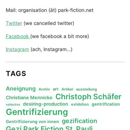
Mail: organisation (ät) park-fiction.net
Twitter
(we cancelled twitter)
Facebook
(we facebook a bit more)
Instagram
(ach, Instagram…)
TAGS
Aneignung
art
Archiv
Artikel
ausstellung
Christoph Schäfer
Christiane Mennicke
desiring-production
gentrification
exhibition
collective
Gentrifizierung
gezification
Gentrifizierung von innen
Gezi Park Fiction St. Pauli