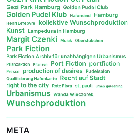
Gezi Park Hamburg
Golden Pudel Club
Golden Pudel Klub
Hamburg
Hafenrand
kollektive Wunschproduktion
Henri Lefebvre
Kunst
Lampedusa in Hamburg
Margit Czenki
Musik
Oberstübchen
Park Fiction
Park Fiction Archiv für unabhängigen Urbanismus
Port Fiction
portfiction
Pflanzaktion
Pflanzen
production of desires
Pudelsalon
Presse
Recht auf Stadt
Qualifizierung Hafenkante
right to the city
st. pauli
Rote Flora
urban gardening
Urbanismus
Wanda Wieczorek
Wunschproduktion
META