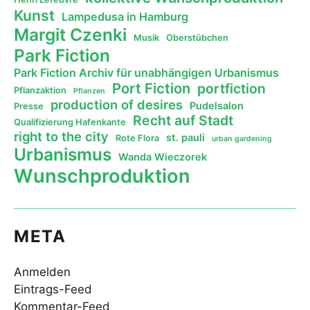
Kunst
Lampedusa in Hamburg
Margit Czenki
Musik
Oberstübchen
Park Fiction
Park Fiction Archiv für unabhängigen Urbanismus
Port Fiction
portfiction
Pflanzaktion
Pflanzen
production of desires
Pudelsalon
Presse
Recht auf Stadt
Qualifizierung Hafenkante
right to the city
st. pauli
Rote Flora
urban gardening
Urbanismus
Wanda Wieczorek
Wunschproduktion
META
Anmelden
Eintrags-Feed
Kommentar-Feed