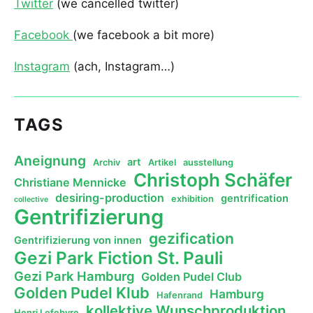
Twitter
(we cancelled twitter)
Facebook
(we facebook a bit more)
Instagram
(ach, Instagram…)
TAGS
Aneignung
art
Archiv
Artikel
ausstellung
Christoph Schäfer
Christiane Mennicke
desiring-production
gentrification
exhibition
collective
Gentrifizierung
gezification
Gentrifizierung von innen
Gezi Park Fiction St. Pauli
Gezi Park Hamburg
Golden Pudel Club
Golden Pudel Klub
Hamburg
Hafenrand
kollektive Wunschproduktion
Henri Lefebvre