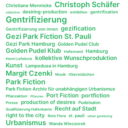
Christoph Schäfer
Christiane Mennicke
desiring-production
gentrification
exhibition
collective
Gentrifizierung
gezification
Gentrifizierung von innen
Gezi Park Fiction St. Pauli
Gezi Park Hamburg
Golden Pudel Club
Golden Pudel Klub
Hamburg
Hafenrand
kollektive Wunschproduktion
Henri Lefebvre
Kunst
Lampedusa in Hamburg
Margit Czenki
Musik
Oberstübchen
Park Fiction
Park Fiction Archiv für unabhängigen Urbanismus
Port Fiction
portfiction
Pflanzaktion
Pflanzen
production of desires
Pudelsalon
Presse
Recht auf Stadt
Qualifizierung Hafenkante
right to the city
st. pauli
Rote Flora
urban gardening
Urbanismus
Wanda Wieczorek