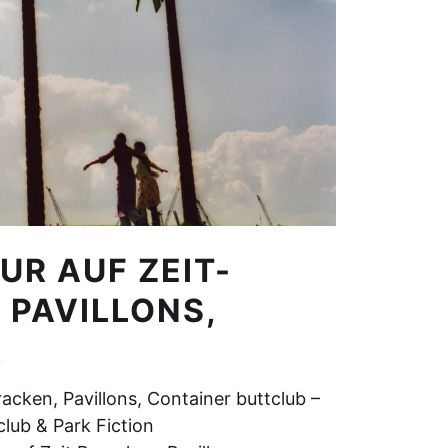
UR AUF ZEIT-
 PAVILLONS,
R
racken, Pavillons, Container buttclub –
club & Park Fiction