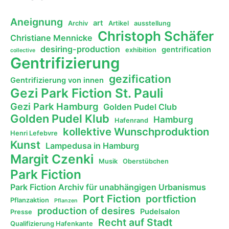
Aneignung
art
Archiv
Artikel
ausstellung
Christoph Schäfer
Christiane Mennicke
desiring-production
gentrification
exhibition
collective
Gentrifizierung
gezification
Gentrifizierung von innen
Gezi Park Fiction St. Pauli
Gezi Park Hamburg
Golden Pudel Club
Golden Pudel Klub
Hamburg
Hafenrand
kollektive Wunschproduktion
Henri Lefebvre
Kunst
Lampedusa in Hamburg
Margit Czenki
Musik
Oberstübchen
Park Fiction
Park Fiction Archiv für unabhängigen Urbanismus
Port Fiction
portfiction
Pflanzaktion
Pflanzen
production of desires
Pudelsalon
Presse
Recht auf Stadt
Qualifizierung Hafenkante