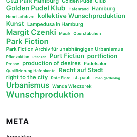
Gezi Park Hamburg
Golden Pudel Club
Golden Pudel Klub
Hamburg
Hafenrand
kollektive Wunschproduktion
Henri Lefebvre
Kunst
Lampedusa in Hamburg
Margit Czenki
Musik
Oberstübchen
Park Fiction
Park Fiction Archiv für unabhängigen Urbanismus
Port Fiction
portfiction
Pflanzaktion
Pflanzen
production of desires
Pudelsalon
Presse
Recht auf Stadt
Qualifizierung Hafenkante
right to the city
st. pauli
Rote Flora
urban gardening
Urbanismus
Wanda Wieczorek
Wunschproduktion
META