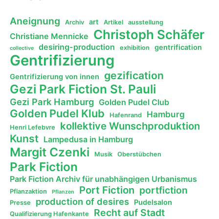
Aneignung
art
Archiv
Artikel
ausstellung
Christoph Schäfer
Christiane Mennicke
desiring-production
gentrification
exhibition
collective
Gentrifizierung
gezification
Gentrifizierung von innen
Gezi Park Fiction St. Pauli
Gezi Park Hamburg
Golden Pudel Club
Golden Pudel Klub
Hamburg
Hafenrand
kollektive Wunschproduktion
Henri Lefebvre
Kunst
Lampedusa in Hamburg
Margit Czenki
Musik
Oberstübchen
Park Fiction
Park Fiction Archiv für unabhängigen Urbanismus
Port Fiction
portfiction
Pflanzaktion
Pflanzen
production of desires
Pudelsalon
Presse
Recht auf Stadt
Qualifizierung Hafenkante