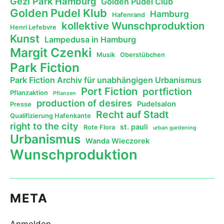
Gezi Park Hamburg
Golden Pudel Club
Golden Pudel Klub
Hamburg
Hafenrand
kollektive Wunschproduktion
Henri Lefebvre
Kunst
Lampedusa in Hamburg
Margit Czenki
Musik
Oberstübchen
Park Fiction
Park Fiction Archiv für unabhängigen Urbanismus
Port Fiction
portfiction
Pflanzaktion
Pflanzen
production of desires
Pudelsalon
Presse
Recht auf Stadt
Qualifizierung Hafenkante
right to the city
st. pauli
Rote Flora
urban gardening
Urbanismus
Wanda Wieczorek
Wunschproduktion
META