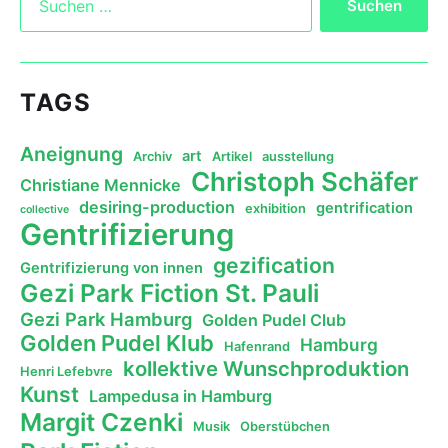
TAGS
Aneignung
art
Archiv
Artikel
ausstellung
Christoph Schäfer
Christiane Mennicke
desiring-production
gentrification
exhibition
collective
Gentrifizierung
gezification
Gentrifizierung von innen
Gezi Park Fiction St. Pauli
Gezi Park Hamburg
Golden Pudel Club
Golden Pudel Klub
Hamburg
Hafenrand
kollektive Wunschproduktion
Henri Lefebvre
Kunst
Lampedusa in Hamburg
Margit Czenki
Musik
Oberstübchen