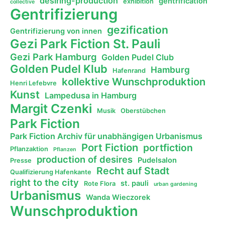
desiring-production
gentrification
exhibition
collective
Gentrifizierung
gezification
Gentrifizierung von innen
Gezi Park Fiction St. Pauli
Gezi Park Hamburg
Golden Pudel Club
Golden Pudel Klub
Hamburg
Hafenrand
kollektive Wunschproduktion
Henri Lefebvre
Kunst
Lampedusa in Hamburg
Margit Czenki
Musik
Oberstübchen
Park Fiction
Park Fiction Archiv für unabhängigen Urbanismus
Port Fiction
portfiction
Pflanzaktion
Pflanzen
production of desires
Pudelsalon
Presse
Recht auf Stadt
Qualifizierung Hafenkante
right to the city
st. pauli
Rote Flora
urban gardening
Urbanismus
Wanda Wieczorek
Wunschproduktion