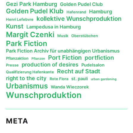
Gezi Park Hamburg
Golden Pudel Club
Golden Pudel Klub
Hamburg
Hafenrand
kollektive Wunschproduktion
Henri Lefebvre
Kunst
Lampedusa in Hamburg
Margit Czenki
Musik
Oberstübchen
Park Fiction
Park Fiction Archiv für unabhängigen Urbanismus
Port Fiction
portfiction
Pflanzaktion
Pflanzen
production of desires
Pudelsalon
Presse
Recht auf Stadt
Qualifizierung Hafenkante
right to the city
st. pauli
Rote Flora
urban gardening
Urbanismus
Wanda Wieczorek
Wunschproduktion
META