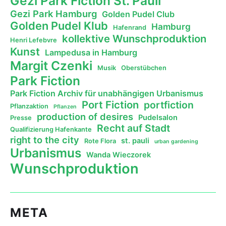
Gezi Park Fiction St. Pauli
Gezi Park Hamburg
Golden Pudel Club
Golden Pudel Klub
Hamburg
Hafenrand
kollektive Wunschproduktion
Henri Lefebvre
Kunst
Lampedusa in Hamburg
Margit Czenki
Musik
Oberstübchen
Park Fiction
Park Fiction Archiv für unabhängigen Urbanismus
Port Fiction
portfiction
Pflanzaktion
Pflanzen
production of desires
Pudelsalon
Presse
Recht auf Stadt
Qualifizierung Hafenkante
right to the city
st. pauli
Rote Flora
urban gardening
Urbanismus
Wanda Wieczorek
Wunschproduktion
META