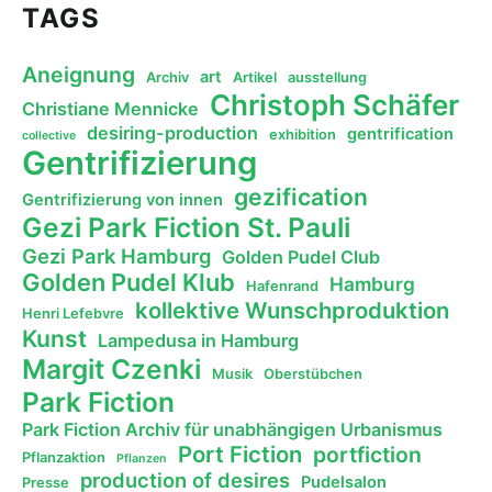
TAGS
Aneignung
art
Archiv
Artikel
ausstellung
Christoph Schäfer
Christiane Mennicke
desiring-production
gentrification
exhibition
collective
Gentrifizierung
gezification
Gentrifizierung von innen
Gezi Park Fiction St. Pauli
Gezi Park Hamburg
Golden Pudel Club
Golden Pudel Klub
Hamburg
Hafenrand
kollektive Wunschproduktion
Henri Lefebvre
Kunst
Lampedusa in Hamburg
Margit Czenki
Musik
Oberstübchen
Park Fiction
Park Fiction Archiv für unabhängigen Urbanismus
Port Fiction
portfiction
Pflanzaktion
Pflanzen
production of desires
Pudelsalon
Presse