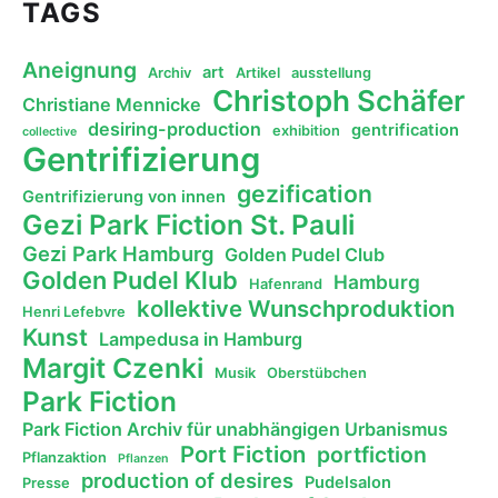
TAGS
Aneignung
art
Archiv
Artikel
ausstellung
Christoph Schäfer
Christiane Mennicke
desiring-production
gentrification
exhibition
collective
Gentrifizierung
gezification
Gentrifizierung von innen
Gezi Park Fiction St. Pauli
Gezi Park Hamburg
Golden Pudel Club
Golden Pudel Klub
Hamburg
Hafenrand
kollektive Wunschproduktion
Henri Lefebvre
Kunst
Lampedusa in Hamburg
Margit Czenki
Musik
Oberstübchen
Park Fiction
Park Fiction Archiv für unabhängigen Urbanismus
Port Fiction
portfiction
Pflanzaktion
Pflanzen
production of desires
Pudelsalon
Presse