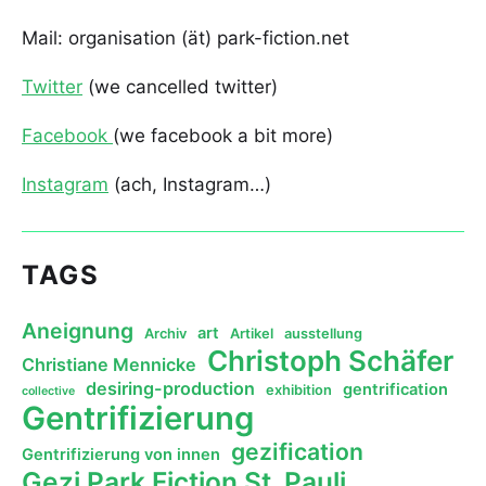
Mail: organisation (ät) park-fiction.net
Twitter
(we cancelled twitter)
Facebook
(we facebook a bit more)
Instagram
(ach, Instagram…)
TAGS
Aneignung
art
Archiv
Artikel
ausstellung
Christoph Schäfer
Christiane Mennicke
desiring-production
gentrification
exhibition
collective
Gentrifizierung
gezification
Gentrifizierung von innen
Gezi Park Fiction St. Pauli