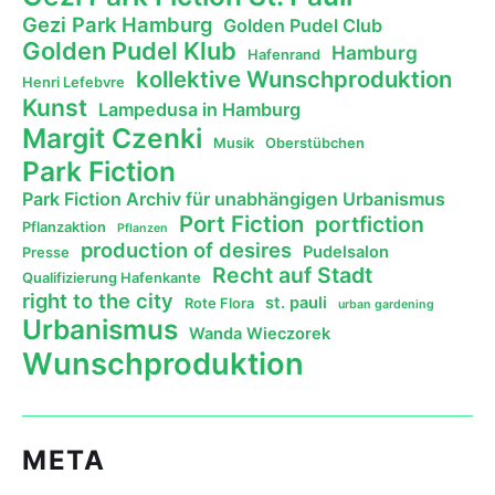
Gezi Park Hamburg
Golden Pudel Club
Golden Pudel Klub
Hamburg
Hafenrand
kollektive Wunschproduktion
Henri Lefebvre
Kunst
Lampedusa in Hamburg
Margit Czenki
Musik
Oberstübchen
Park Fiction
Park Fiction Archiv für unabhängigen Urbanismus
Port Fiction
portfiction
Pflanzaktion
Pflanzen
production of desires
Pudelsalon
Presse
Recht auf Stadt
Qualifizierung Hafenkante
right to the city
st. pauli
Rote Flora
urban gardening
Urbanismus
Wanda Wieczorek
Wunschproduktion
META