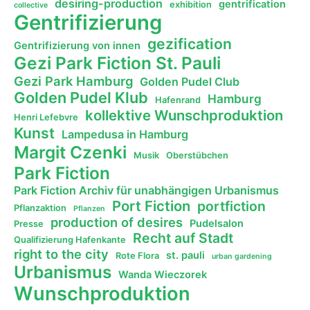
desiring-production
gentrification
exhibition
collective
Gentrifizierung
gezification
Gentrifizierung von innen
Gezi Park Fiction St. Pauli
Gezi Park Hamburg
Golden Pudel Club
Golden Pudel Klub
Hamburg
Hafenrand
kollektive Wunschproduktion
Henri Lefebvre
Kunst
Lampedusa in Hamburg
Margit Czenki
Musik
Oberstübchen
Park Fiction
Park Fiction Archiv für unabhängigen Urbanismus
Port Fiction
portfiction
Pflanzaktion
Pflanzen
production of desires
Pudelsalon
Presse
Recht auf Stadt
Qualifizierung Hafenkante
right to the city
st. pauli
Rote Flora
urban gardening
Urbanismus
Wanda Wieczorek
Wunschproduktion