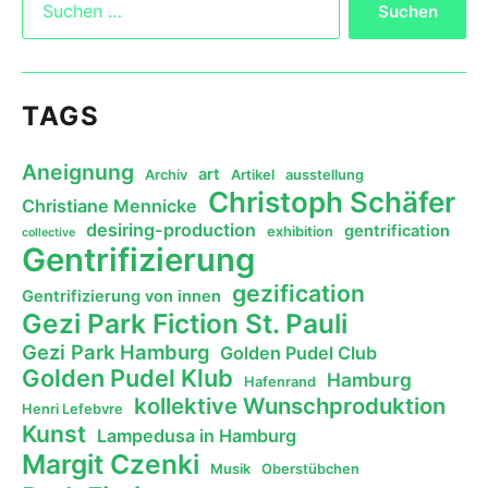
TAGS
Aneignung
art
Archiv
Artikel
ausstellung
Christoph Schäfer
Christiane Mennicke
desiring-production
gentrification
exhibition
collective
Gentrifizierung
gezification
Gentrifizierung von innen
Gezi Park Fiction St. Pauli
Gezi Park Hamburg
Golden Pudel Club
Golden Pudel Klub
Hamburg
Hafenrand
kollektive Wunschproduktion
Henri Lefebvre
Kunst
Lampedusa in Hamburg
Margit Czenki
Musik
Oberstübchen