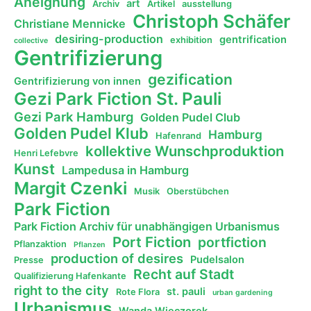
Aneignung
art
Archiv
Artikel
ausstellung
Christoph Schäfer
Christiane Mennicke
desiring-production
gentrification
exhibition
collective
Gentrifizierung
gezification
Gentrifizierung von innen
Gezi Park Fiction St. Pauli
Gezi Park Hamburg
Golden Pudel Club
Golden Pudel Klub
Hamburg
Hafenrand
kollektive Wunschproduktion
Henri Lefebvre
Kunst
Lampedusa in Hamburg
Margit Czenki
Musik
Oberstübchen
Park Fiction
Park Fiction Archiv für unabhängigen Urbanismus
Port Fiction
portfiction
Pflanzaktion
Pflanzen
production of desires
Pudelsalon
Presse
Recht auf Stadt
Qualifizierung Hafenkante
right to the city
st. pauli
Rote Flora
urban gardening
Urbanismus