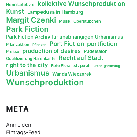
kollektive Wunschproduktion
Henri Lefebvre
Kunst
Lampedusa in Hamburg
Margit Czenki
Musik
Oberstübchen
Park Fiction
Park Fiction Archiv für unabhängigen Urbanismus
Port Fiction
portfiction
Pflanzaktion
Pflanzen
production of desires
Pudelsalon
Presse
Recht auf Stadt
Qualifizierung Hafenkante
right to the city
st. pauli
Rote Flora
urban gardening
Urbanismus
Wanda Wieczorek
Wunschproduktion
META
Anmelden
Eintrags-Feed