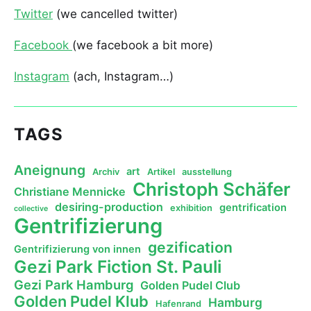
Twitter
(we cancelled twitter)
Facebook
(we facebook a bit more)
Instagram
(ach, Instagram…)
TAGS
Aneignung
art
Archiv
Artikel
ausstellung
Christoph Schäfer
Christiane Mennicke
desiring-production
gentrification
exhibition
collective
Gentrifizierung
gezification
Gentrifizierung von innen
Gezi Park Fiction St. Pauli
Gezi Park Hamburg
Golden Pudel Club
Golden Pudel Klub
Hamburg
Hafenrand