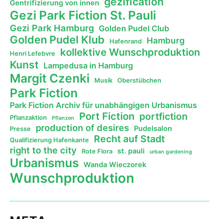
gezification
Gentrifizierung von innen
Gezi Park Fiction St. Pauli
Gezi Park Hamburg
Golden Pudel Club
Golden Pudel Klub
Hamburg
Hafenrand
kollektive Wunschproduktion
Henri Lefebvre
Kunst
Lampedusa in Hamburg
Margit Czenki
Musik
Oberstübchen
Park Fiction
Park Fiction Archiv für unabhängigen Urbanismus
Port Fiction
portfiction
Pflanzaktion
Pflanzen
production of desires
Pudelsalon
Presse
Recht auf Stadt
Qualifizierung Hafenkante
right to the city
st. pauli
Rote Flora
urban gardening
Urbanismus
Wanda Wieczorek
Wunschproduktion