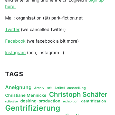
and entertaining und lehrreich zugleich!
Sign up
here.
Mail: organisation (ät) park-fiction.net
Twitter
(we cancelled twitter)
Facebook
(we facebook a bit more)
Instagram
(ach, Instagram…)
TAGS
Aneignung
art
Archiv
Artikel
ausstellung
Christoph Schäfer
Christiane Mennicke
desiring-production
gentrification
exhibition
collective
Gentrifizierung