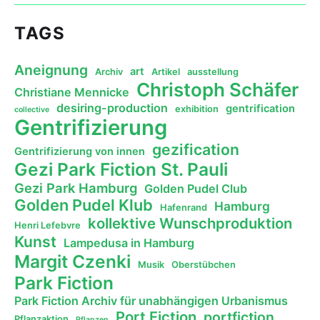
TAGS
Aneignung
art
Archiv
Artikel
ausstellung
Christoph Schäfer
Christiane Mennicke
desiring-production
gentrification
exhibition
collective
Gentrifizierung
gezification
Gentrifizierung von innen
Gezi Park Fiction St. Pauli
Gezi Park Hamburg
Golden Pudel Club
Golden Pudel Klub
Hamburg
Hafenrand
kollektive Wunschproduktion
Henri Lefebvre
Kunst
Lampedusa in Hamburg
Margit Czenki
Musik
Oberstübchen
Park Fiction
Park Fiction Archiv für unabhängigen Urbanismus
Port Fiction
portfiction
Pflanzaktion
Pflanzen