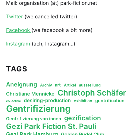
Mail: organisation (ät) park-fiction.net
Twitter
(we cancelled twitter)
Facebook
(we facebook a bit more)
Instagram
(ach, Instagram…)
TAGS
Aneignung
art
Archiv
Artikel
ausstellung
Christoph Schäfer
Christiane Mennicke
desiring-production
gentrification
exhibition
collective
Gentrifizierung
gezification
Gentrifizierung von innen
Gezi Park Fiction St. Pauli
Gezi Park Hamburg
Golden Pudel Club