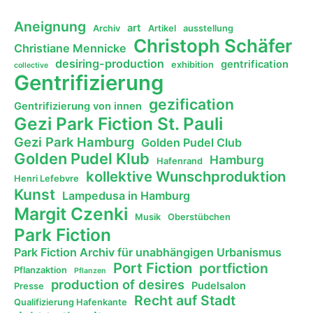
Aneignung
art
Archiv
Artikel
ausstellung
Christoph Schäfer
Christiane Mennicke
desiring-production
gentrification
exhibition
collective
Gentrifizierung
gezification
Gentrifizierung von innen
Gezi Park Fiction St. Pauli
Gezi Park Hamburg
Golden Pudel Club
Golden Pudel Klub
Hamburg
Hafenrand
kollektive Wunschproduktion
Henri Lefebvre
Kunst
Lampedusa in Hamburg
Margit Czenki
Musik
Oberstübchen
Park Fiction
Park Fiction Archiv für unabhängigen Urbanismus
Port Fiction
portfiction
Pflanzaktion
Pflanzen
production of desires
Pudelsalon
Presse
Recht auf Stadt
Qualifizierung Hafenkante