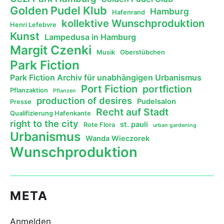
Golden Pudel Klub
Hamburg
Hafenrand
kollektive Wunschproduktion
Henri Lefebvre
Kunst
Lampedusa in Hamburg
Margit Czenki
Musik
Oberstübchen
Park Fiction
Park Fiction Archiv für unabhängigen Urbanismus
Port Fiction
portfiction
Pflanzaktion
Pflanzen
production of desires
Pudelsalon
Presse
Recht auf Stadt
Qualifizierung Hafenkante
right to the city
st. pauli
Rote Flora
urban gardening
Urbanismus
Wanda Wieczorek
Wunschproduktion
META
Anmelden