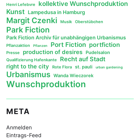
kollektive Wunschproduktion
Henri Lefebvre
Kunst
Lampedusa in Hamburg
Margit Czenki
Musik
Oberstübchen
Park Fiction
Park Fiction Archiv für unabhängigen Urbanismus
Port Fiction
portfiction
Pflanzaktion
Pflanzen
production of desires
Pudelsalon
Presse
Recht auf Stadt
Qualifizierung Hafenkante
right to the city
st. pauli
Rote Flora
urban gardening
Urbanismus
Wanda Wieczorek
Wunschproduktion
META
Anmelden
Eintrags-Feed