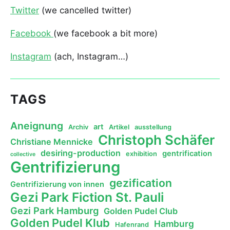
Twitter
(we cancelled twitter)
Facebook
(we facebook a bit more)
Instagram
(ach, Instagram…)
TAGS
Aneignung
art
Archiv
Artikel
ausstellung
Christoph Schäfer
Christiane Mennicke
desiring-production
gentrification
exhibition
collective
Gentrifizierung
gezification
Gentrifizierung von innen
Gezi Park Fiction St. Pauli
Gezi Park Hamburg
Golden Pudel Club
Golden Pudel Klub
Hamburg
Hafenrand