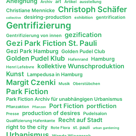
Aneignung
art
Archiv
Artikel
ausstellung
Christoph Schäfer
Christiane Mennicke
desiring-production
gentrification
exhibition
collective
Gentrifizierung
gezification
Gentrifizierung von innen
Gezi Park Fiction St. Pauli
Gezi Park Hamburg
Golden Pudel Club
Golden Pudel Klub
Hamburg
Hafenrand
kollektive Wunschproduktion
Henri Lefebvre
Kunst
Lampedusa in Hamburg
Margit Czenki
Musik
Oberstübchen
Park Fiction
Park Fiction Archiv für unabhängigen Urbanismus
Port Fiction
portfiction
Pflanzaktion
Pflanzen
production of desires
Pudelsalon
Presse
Recht auf Stadt
Qualifizierung Hafenkante
right to the city
st. pauli
Rote Flora
urban gardening
Urbanismus