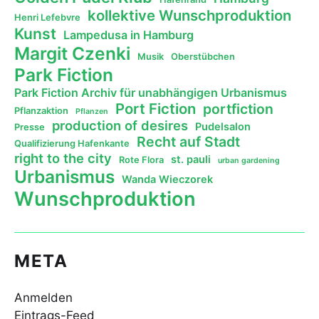
kollektive Wunschproduktion
Henri Lefebvre
Kunst
Lampedusa in Hamburg
Margit Czenki
Musik
Oberstübchen
Park Fiction
Park Fiction Archiv für unabhängigen Urbanismus
Port Fiction
portfiction
Pflanzaktion
Pflanzen
production of desires
Pudelsalon
Presse
Recht auf Stadt
Qualifizierung Hafenkante
right to the city
st. pauli
Rote Flora
urban gardening
Urbanismus
Wanda Wieczorek
Wunschproduktion
META
Anmelden
Eintrags-Feed