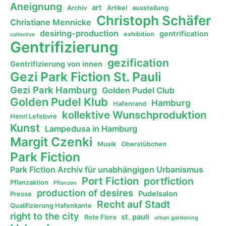
Aneignung
art
Archiv
Artikel
ausstellung
Christoph Schäfer
Christiane Mennicke
desiring-production
gentrification
exhibition
collective
Gentrifizierung
gezification
Gentrifizierung von innen
Gezi Park Fiction St. Pauli
Gezi Park Hamburg
Golden Pudel Club
Golden Pudel Klub
Hamburg
Hafenrand
kollektive Wunschproduktion
Henri Lefebvre
Kunst
Lampedusa in Hamburg
Margit Czenki
Musik
Oberstübchen
Park Fiction
Park Fiction Archiv für unabhängigen Urbanismus
Port Fiction
portfiction
Pflanzaktion
Pflanzen
production of desires
Pudelsalon
Presse
Recht auf Stadt
Qualifizierung Hafenkante
right to the city
st. pauli
Rote Flora
urban gardening