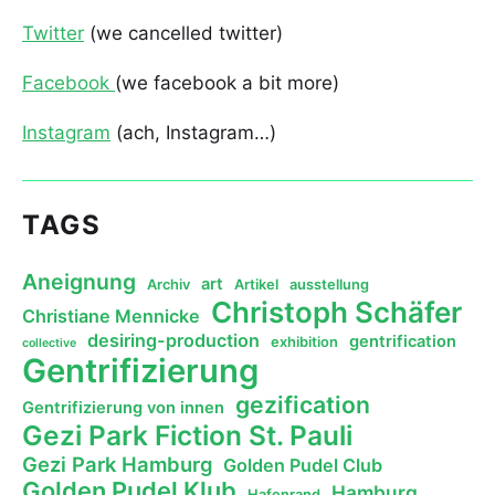
Twitter
(we cancelled twitter)
Facebook
(we facebook a bit more)
Instagram
(ach, Instagram…)
TAGS
Aneignung
art
Archiv
Artikel
ausstellung
Christoph Schäfer
Christiane Mennicke
desiring-production
gentrification
exhibition
collective
Gentrifizierung
gezification
Gentrifizierung von innen
Gezi Park Fiction St. Pauli
Gezi Park Hamburg
Golden Pudel Club
Golden Pudel Klub
Hamburg
Hafenrand