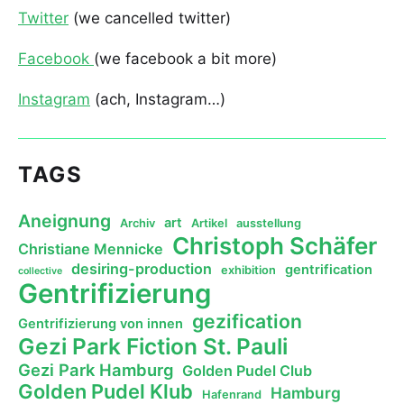
Twitter
(we cancelled twitter)
Facebook
(we facebook a bit more)
Instagram
(ach, Instagram…)
TAGS
Aneignung
art
Archiv
Artikel
ausstellung
Christoph Schäfer
Christiane Mennicke
desiring-production
gentrification
exhibition
collective
Gentrifizierung
gezification
Gentrifizierung von innen
Gezi Park Fiction St. Pauli
Gezi Park Hamburg
Golden Pudel Club
Golden Pudel Klub
Hamburg
Hafenrand