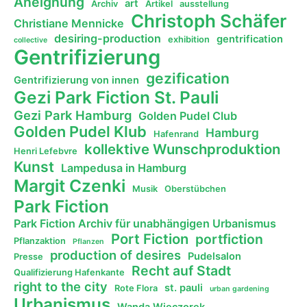
Aneignung
art
Archiv
Artikel
ausstellung
Christoph Schäfer
Christiane Mennicke
desiring-production
gentrification
exhibition
collective
Gentrifizierung
gezification
Gentrifizierung von innen
Gezi Park Fiction St. Pauli
Gezi Park Hamburg
Golden Pudel Club
Golden Pudel Klub
Hamburg
Hafenrand
kollektive Wunschproduktion
Henri Lefebvre
Kunst
Lampedusa in Hamburg
Margit Czenki
Musik
Oberstübchen
Park Fiction
Park Fiction Archiv für unabhängigen Urbanismus
Port Fiction
portfiction
Pflanzaktion
Pflanzen
production of desires
Pudelsalon
Presse
Recht auf Stadt
Qualifizierung Hafenkante
right to the city
st. pauli
Rote Flora
urban gardening
Urbanismus