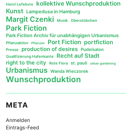
kollektive Wunschproduktion
Henri Lefebvre
Kunst
Lampedusa in Hamburg
Margit Czenki
Musik
Oberstübchen
Park Fiction
Park Fiction Archiv für unabhängigen Urbanismus
Port Fiction
portfiction
Pflanzaktion
Pflanzen
production of desires
Pudelsalon
Presse
Recht auf Stadt
Qualifizierung Hafenkante
right to the city
st. pauli
Rote Flora
urban gardening
Urbanismus
Wanda Wieczorek
Wunschproduktion
META
Anmelden
Eintrags-Feed