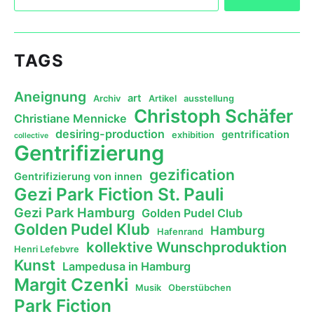
TAGS
Aneignung
art
Archiv
Artikel
ausstellung
Christoph Schäfer
Christiane Mennicke
desiring-production
gentrification
exhibition
collective
Gentrifizierung
gezification
Gentrifizierung von innen
Gezi Park Fiction St. Pauli
Gezi Park Hamburg
Golden Pudel Club
Golden Pudel Klub
Hamburg
Hafenrand
kollektive Wunschproduktion
Henri Lefebvre
Kunst
Lampedusa in Hamburg
Margit Czenki
Musik
Oberstübchen
Park Fiction