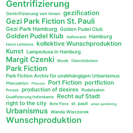
Gentrifizierung
gezification
Gentrifizierung von innen
Gezi Park Fiction St. Pauli
Gezi Park Hamburg
Golden Pudel Club
Golden Pudel Klub
Hamburg
Hafenrand
kollektive Wunschproduktion
Henri Lefebvre
Kunst
Lampedusa in Hamburg
Margit Czenki
Musik
Oberstübchen
Park Fiction
Park Fiction Archiv für unabhängigen Urbanismus
Port Fiction
portfiction
Pflanzaktion
Pflanzen
production of desires
Pudelsalon
Presse
Recht auf Stadt
Qualifizierung Hafenkante
right to the city
st. pauli
Rote Flora
urban gardening
Urbanismus
Wanda Wieczorek
Wunschproduktion