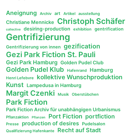
Aneignung
art
Archiv
Artikel
ausstellung
Christoph Schäfer
Christiane Mennicke
desiring-production
gentrification
exhibition
collective
Gentrifizierung
gezification
Gentrifizierung von innen
Gezi Park Fiction St. Pauli
Gezi Park Hamburg
Golden Pudel Club
Golden Pudel Klub
Hamburg
Hafenrand
kollektive Wunschproduktion
Henri Lefebvre
Kunst
Lampedusa in Hamburg
Margit Czenki
Musik
Oberstübchen
Park Fiction
Park Fiction Archiv für unabhängigen Urbanismus
Port Fiction
portfiction
Pflanzaktion
Pflanzen
production of desires
Pudelsalon
Presse
Recht auf Stadt
Qualifizierung Hafenkante