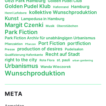
Gezi Park Hamburg
Golden Pudel Club
Golden Pudel Klub
Hamburg
Hafenrand
kollektive Wunschproduktion
Henri Lefebvre
Kunst
Lampedusa in Hamburg
Margit Czenki
Musik
Oberstübchen
Park Fiction
Park Fiction Archiv für unabhängigen Urbanismus
Port Fiction
portfiction
Pflanzaktion
Pflanzen
production of desires
Pudelsalon
Presse
Recht auf Stadt
Qualifizierung Hafenkante
right to the city
st. pauli
Rote Flora
urban gardening
Urbanismus
Wanda Wieczorek
Wunschproduktion
META