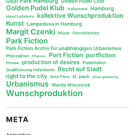
Gezi Park Hamburg
Golden Pudel Club
Golden Pudel Klub
Hamburg
Hafenrand
kollektive Wunschproduktion
Henri Lefebvre
Kunst
Lampedusa in Hamburg
Margit Czenki
Musik
Oberstübchen
Park Fiction
Park Fiction Archiv für unabhängigen Urbanismus
Port Fiction
portfiction
Pflanzaktion
Pflanzen
production of desires
Pudelsalon
Presse
Recht auf Stadt
Qualifizierung Hafenkante
right to the city
st. pauli
Rote Flora
urban gardening
Urbanismus
Wanda Wieczorek
Wunschproduktion
META