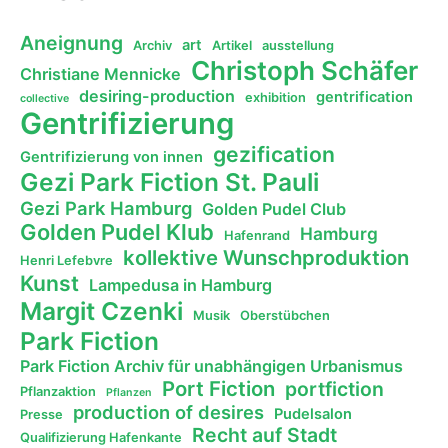
Aneignung
art
Archiv
Artikel
ausstellung
Christoph Schäfer
Christiane Mennicke
desiring-production
gentrification
exhibition
collective
Gentrifizierung
gezification
Gentrifizierung von innen
Gezi Park Fiction St. Pauli
Gezi Park Hamburg
Golden Pudel Club
Golden Pudel Klub
Hamburg
Hafenrand
kollektive Wunschproduktion
Henri Lefebvre
Kunst
Lampedusa in Hamburg
Margit Czenki
Musik
Oberstübchen
Park Fiction
Park Fiction Archiv für unabhängigen Urbanismus
Port Fiction
portfiction
Pflanzaktion
Pflanzen
production of desires
Pudelsalon
Presse
Recht auf Stadt
Qualifizierung Hafenkante