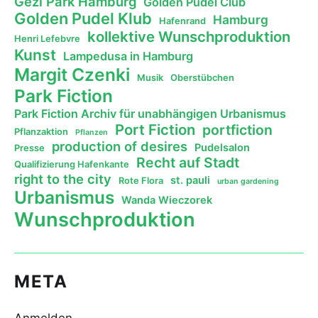
Gezi Park Hamburg
Golden Pudel Club
Golden Pudel Klub
Hamburg
Hafenrand
kollektive Wunschproduktion
Henri Lefebvre
Kunst
Lampedusa in Hamburg
Margit Czenki
Musik
Oberstübchen
Park Fiction
Park Fiction Archiv für unabhängigen Urbanismus
Port Fiction
portfiction
Pflanzaktion
Pflanzen
production of desires
Pudelsalon
Presse
Recht auf Stadt
Qualifizierung Hafenkante
right to the city
st. pauli
Rote Flora
urban gardening
Urbanismus
Wanda Wieczorek
Wunschproduktion
META