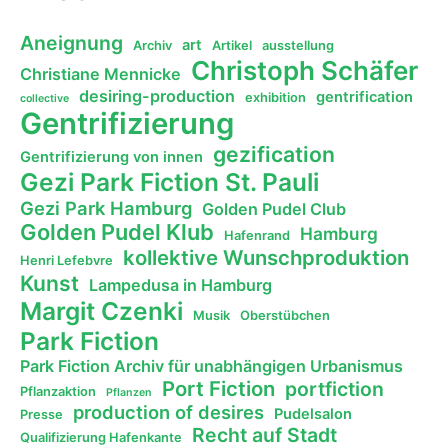
Aneignung
art
Archiv
Artikel
ausstellung
Christoph Schäfer
Christiane Mennicke
desiring-production
gentrification
exhibition
collective
Gentrifizierung
gezification
Gentrifizierung von innen
Gezi Park Fiction St. Pauli
Gezi Park Hamburg
Golden Pudel Club
Golden Pudel Klub
Hamburg
Hafenrand
kollektive Wunschproduktion
Henri Lefebvre
Kunst
Lampedusa in Hamburg
Margit Czenki
Musik
Oberstübchen
Park Fiction
Park Fiction Archiv für unabhängigen Urbanismus
Port Fiction
portfiction
Pflanzaktion
Pflanzen
production of desires
Pudelsalon
Presse
Recht auf Stadt
Qualifizierung Hafenkante