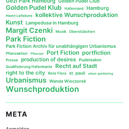
Gezi Park Hamburg
Golden Pudel Club
Golden Pudel Klub
Hamburg
Hafenrand
kollektive Wunschproduktion
Henri Lefebvre
Kunst
Lampedusa in Hamburg
Margit Czenki
Musik
Oberstübchen
Park Fiction
Park Fiction Archiv für unabhängigen Urbanismus
Port Fiction
portfiction
Pflanzaktion
Pflanzen
production of desires
Pudelsalon
Presse
Recht auf Stadt
Qualifizierung Hafenkante
right to the city
st. pauli
Rote Flora
urban gardening
Urbanismus
Wanda Wieczorek
Wunschproduktion
META