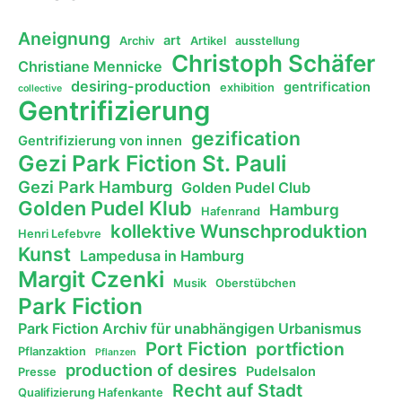
Aneignung
art
Archiv
Artikel
ausstellung
Christoph Schäfer
Christiane Mennicke
desiring-production
gentrification
exhibition
collective
Gentrifizierung
gezification
Gentrifizierung von innen
Gezi Park Fiction St. Pauli
Gezi Park Hamburg
Golden Pudel Club
Golden Pudel Klub
Hamburg
Hafenrand
kollektive Wunschproduktion
Henri Lefebvre
Kunst
Lampedusa in Hamburg
Margit Czenki
Musik
Oberstübchen
Park Fiction
Park Fiction Archiv für unabhängigen Urbanismus
Port Fiction
portfiction
Pflanzaktion
Pflanzen
production of desires
Pudelsalon
Presse
Recht auf Stadt
Qualifizierung Hafenkante