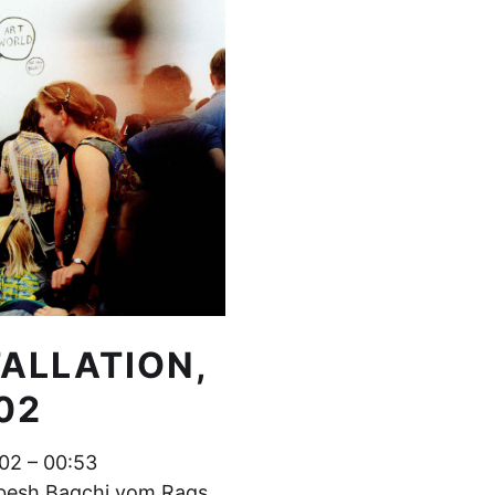
TALLATION,
02
002 – 00:53
besh Bagchi vom Raqs