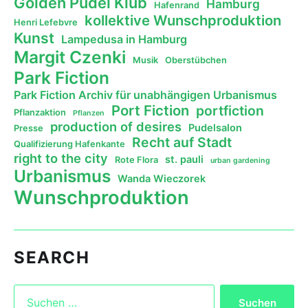
Golden Pudel Klub
Hamburg
Hafenrand
kollektive Wunschproduktion
Henri Lefebvre
Kunst
Lampedusa in Hamburg
Margit Czenki
Musik
Oberstübchen
Park Fiction
Park Fiction Archiv für unabhängigen Urbanismus
Port Fiction
portfiction
Pflanzaktion
Pflanzen
production of desires
Pudelsalon
Presse
Recht auf Stadt
Qualifizierung Hafenkante
right to the city
st. pauli
Rote Flora
urban gardening
Urbanismus
Wanda Wieczorek
Wunschproduktion
SEARCH