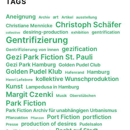
TAGS
Aneignung
art
Archiv
Artikel
ausstellung
Christoph Schäfer
Christiane Mennicke
desiring-production
gentrification
exhibition
collective
Gentrifizierung
gezification
Gentrifizierung von innen
Gezi Park Fiction St. Pauli
Gezi Park Hamburg
Golden Pudel Club
Golden Pudel Klub
Hamburg
Hafenrand
kollektive Wunschproduktion
Henri Lefebvre
Kunst
Lampedusa in Hamburg
Margit Czenki
Musik
Oberstübchen
Park Fiction
Park Fiction Archiv für unabhängigen Urbanismus
Port Fiction
portfiction
Pflanzaktion
Pflanzen
production of desires
Pudelsalon
Presse