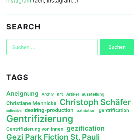
Instagram
(ach, Instagram…)
SEARCH
TAGS
Aneignung
art
Archiv
Artikel
ausstellung
Christoph Schäfer
Christiane Mennicke
desiring-production
gentrification
exhibition
collective
Gentrifizierung
gezification
Gentrifizierung von innen
Gezi Park Fiction St. Pauli