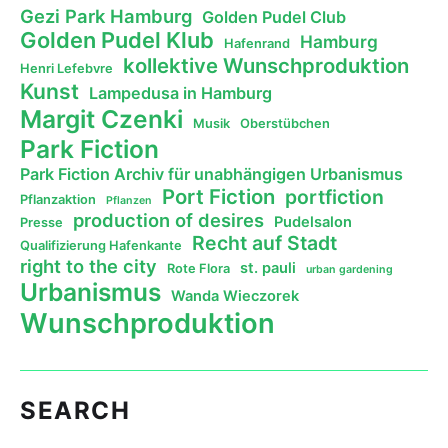
Gezi Park Hamburg
Golden Pudel Club
Golden Pudel Klub
Hamburg
Hafenrand
kollektive Wunschproduktion
Henri Lefebvre
Kunst
Lampedusa in Hamburg
Margit Czenki
Musik
Oberstübchen
Park Fiction
Park Fiction Archiv für unabhängigen Urbanismus
Port Fiction
portfiction
Pflanzaktion
Pflanzen
production of desires
Pudelsalon
Presse
Recht auf Stadt
Qualifizierung Hafenkante
right to the city
st. pauli
Rote Flora
urban gardening
Urbanismus
Wanda Wieczorek
Wunschproduktion
SEARCH