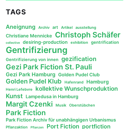
TAGS
Aneignung
art
Archiv
Artikel
ausstellung
Christoph Schäfer
Christiane Mennicke
desiring-production
gentrification
exhibition
collective
Gentrifizierung
gezification
Gentrifizierung von innen
Gezi Park Fiction St. Pauli
Gezi Park Hamburg
Golden Pudel Club
Golden Pudel Klub
Hamburg
Hafenrand
kollektive Wunschproduktion
Henri Lefebvre
Kunst
Lampedusa in Hamburg
Margit Czenki
Musik
Oberstübchen
Park Fiction
Park Fiction Archiv für unabhängigen Urbanismus
Port Fiction
portfiction
Pflanzaktion
Pflanzen