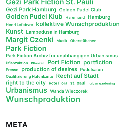
Gezi Park Fiction St. Pauli
Gezi Park Hamburg
Golden Pudel Club
Golden Pudel Klub
Hamburg
Hafenrand
kollektive Wunschproduktion
Henri Lefebvre
Kunst
Lampedusa in Hamburg
Margit Czenki
Musik
Oberstübchen
Park Fiction
Park Fiction Archiv für unabhängigen Urbanismus
Port Fiction
portfiction
Pflanzaktion
Pflanzen
production of desires
Pudelsalon
Presse
Recht auf Stadt
Qualifizierung Hafenkante
right to the city
st. pauli
Rote Flora
urban gardening
Urbanismus
Wanda Wieczorek
Wunschproduktion
META