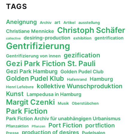
TAGS
Aneignung
art
Archiv
Artikel
ausstellung
Christoph Schäfer
Christiane Mennicke
desiring-production
gentrification
exhibition
collective
Gentrifizierung
gezification
Gentrifizierung von innen
Gezi Park Fiction St. Pauli
Gezi Park Hamburg
Golden Pudel Club
Golden Pudel Klub
Hamburg
Hafenrand
kollektive Wunschproduktion
Henri Lefebvre
Kunst
Lampedusa in Hamburg
Margit Czenki
Musik
Oberstübchen
Park Fiction
Park Fiction Archiv für unabhängigen Urbanismus
Port Fiction
portfiction
Pflanzaktion
Pflanzen
production of desires
Pudelsalon
Presse