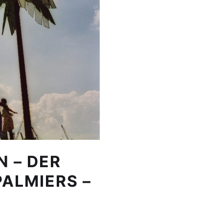
 – DER
PALMIERS –