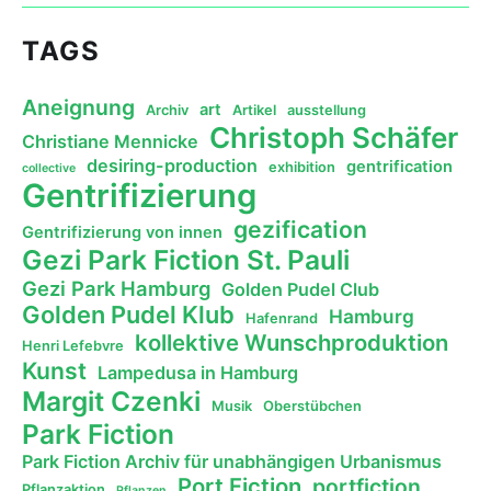
TAGS
Aneignung
art
Archiv
Artikel
ausstellung
Christoph Schäfer
Christiane Mennicke
desiring-production
gentrification
exhibition
collective
Gentrifizierung
gezification
Gentrifizierung von innen
Gezi Park Fiction St. Pauli
Gezi Park Hamburg
Golden Pudel Club
Golden Pudel Klub
Hamburg
Hafenrand
kollektive Wunschproduktion
Henri Lefebvre
Kunst
Lampedusa in Hamburg
Margit Czenki
Musik
Oberstübchen
Park Fiction
Park Fiction Archiv für unabhängigen Urbanismus
Port Fiction
portfiction
Pflanzaktion
Pflanzen