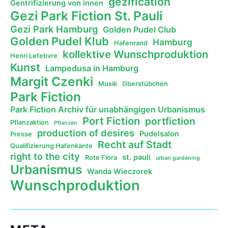
gezification
Gentrifizierung von innen
Gezi Park Fiction St. Pauli
Gezi Park Hamburg
Golden Pudel Club
Golden Pudel Klub
Hamburg
Hafenrand
kollektive Wunschproduktion
Henri Lefebvre
Kunst
Lampedusa in Hamburg
Margit Czenki
Musik
Oberstübchen
Park Fiction
Park Fiction Archiv für unabhängigen Urbanismus
Port Fiction
portfiction
Pflanzaktion
Pflanzen
production of desires
Pudelsalon
Presse
Recht auf Stadt
Qualifizierung Hafenkante
right to the city
st. pauli
Rote Flora
urban gardening
Urbanismus
Wanda Wieczorek
Wunschproduktion