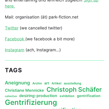
and entertaining und lehrreich zugleich!
Sign up
here.
Mail: organisation (ät) park-fiction.net
Twitter
(we cancelled twitter)
Facebook
(we facebook a bit more)
Instagram
(ach, Instagram…)
TAGS
Aneignung
art
Archiv
Artikel
ausstellung
Christoph Schäfer
Christiane Mennicke
desiring-production
gentrification
exhibition
collective
Gentrifizierung