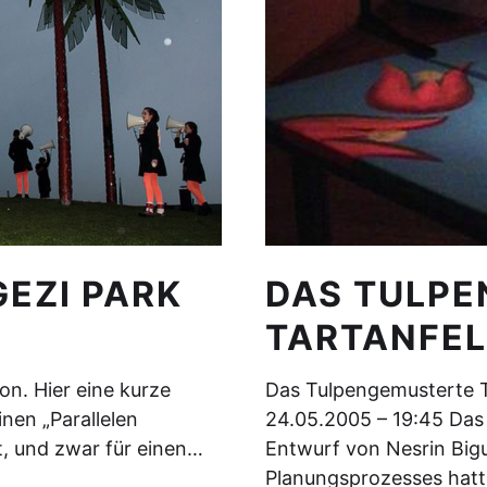
EZI PARK
DAS TULP
TARTANFE
tion. Hier eine kurze
Das Tulpengemusterte T
inen „Parallelen
24.05.2005 – 19:45 Das 
rt, und zwar für einen…
Entwurf von Nesrin Big
Planungsprozesses hatt