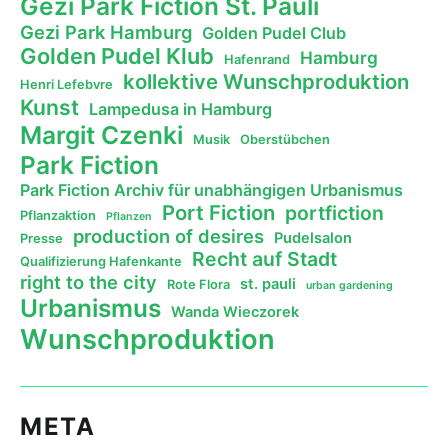
Gezi Park Fiction St. Pauli
Gezi Park Hamburg
Golden Pudel Club
Golden Pudel Klub
Hamburg
Hafenrand
kollektive Wunschproduktion
Henri Lefebvre
Kunst
Lampedusa in Hamburg
Margit Czenki
Musik
Oberstübchen
Park Fiction
Park Fiction Archiv für unabhängigen Urbanismus
Port Fiction
portfiction
Pflanzaktion
Pflanzen
production of desires
Pudelsalon
Presse
Recht auf Stadt
Qualifizierung Hafenkante
right to the city
st. pauli
Rote Flora
urban gardening
Urbanismus
Wanda Wieczorek
Wunschproduktion
META