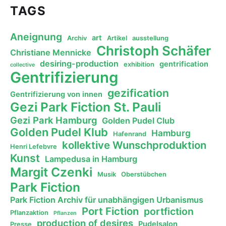
TAGS
Aneignung
art
Archiv
Artikel
ausstellung
Christoph Schäfer
Christiane Mennicke
desiring-production
gentrification
exhibition
collective
Gentrifizierung
gezification
Gentrifizierung von innen
Gezi Park Fiction St. Pauli
Gezi Park Hamburg
Golden Pudel Club
Golden Pudel Klub
Hamburg
Hafenrand
kollektive Wunschproduktion
Henri Lefebvre
Kunst
Lampedusa in Hamburg
Margit Czenki
Musik
Oberstübchen
Park Fiction
Park Fiction Archiv für unabhängigen Urbanismus
Port Fiction
portfiction
Pflanzaktion
Pflanzen
production of desires
Pudelsalon
Presse