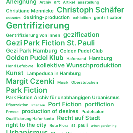
Aneignung
art
Archiv
Artikel
ausstellung
Christoph Schäfer
Christiane Mennicke
desiring-production
gentrification
exhibition
collective
Gentrifizierung
gezification
Gentrifizierung von innen
Gezi Park Fiction St. Pauli
Gezi Park Hamburg
Golden Pudel Club
Golden Pudel Klub
Hamburg
Hafenrand
kollektive Wunschproduktion
Henri Lefebvre
Kunst
Lampedusa in Hamburg
Margit Czenki
Musik
Oberstübchen
Park Fiction
Park Fiction Archiv für unabhängigen Urbanismus
Port Fiction
portfiction
Pflanzaktion
Pflanzen
production of desires
Pudelsalon
Presse
Recht auf Stadt
Qualifizierung Hafenkante
right to the city
st. pauli
Rote Flora
urban gardening
Urbanismus