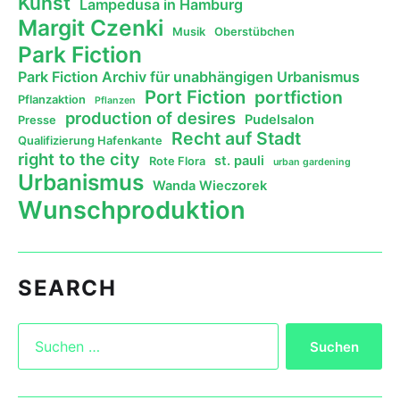
Kunst
Lampedusa in Hamburg
Margit Czenki
Musik
Oberstübchen
Park Fiction
Park Fiction Archiv für unabhängigen Urbanismus
Port Fiction
portfiction
Pflanzaktion
Pflanzen
production of desires
Pudelsalon
Presse
Recht auf Stadt
Qualifizierung Hafenkante
right to the city
st. pauli
Rote Flora
urban gardening
Urbanismus
Wanda Wieczorek
Wunschproduktion
SEARCH