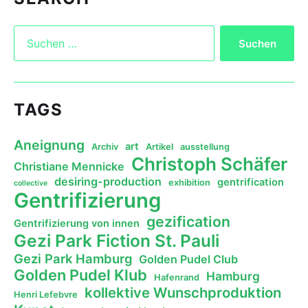
TAGS
Aneignung
art
Archiv
Artikel
ausstellung
Christoph Schäfer
Christiane Mennicke
desiring-production
gentrification
exhibition
collective
Gentrifizierung
gezification
Gentrifizierung von innen
Gezi Park Fiction St. Pauli
Gezi Park Hamburg
Golden Pudel Club
Golden Pudel Klub
Hamburg
Hafenrand
kollektive Wunschproduktion
Henri Lefebvre