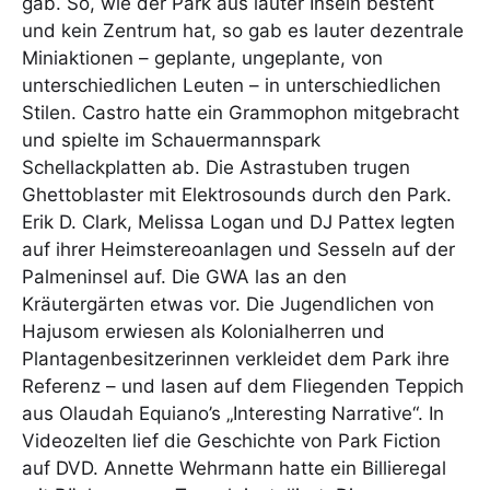
gab. So, wie der Park aus lauter Inseln besteht
und kein Zentrum hat, so gab es lauter dezentrale
Miniaktionen – geplante, ungeplante, von
unterschiedlichen Leuten – in unterschiedlichen
Stilen. Castro hatte ein Grammophon mitgebracht
und spielte im Schauermannspark
Schellackplatten ab. Die Astrastuben trugen
Ghettoblaster mit Elektrosounds durch den Park.
Erik D. Clark, Melissa Logan und DJ Pattex legten
auf ihrer Heimstereoanlagen und Sesseln auf der
Palmeninsel auf. Die GWA las an den
Kräutergärten etwas vor. Die Jugendlichen von
Hajusom erwiesen als Kolonialherren und
Plantagenbesitzerinnen verkleidet dem Park ihre
Referenz – und lasen auf dem Fliegenden Teppich
aus Olaudah Equiano’s „Interesting Narrative“. In
Videozelten lief die Geschichte von Park Fiction
auf DVD. Annette Wehrmann hatte ein Billieregal