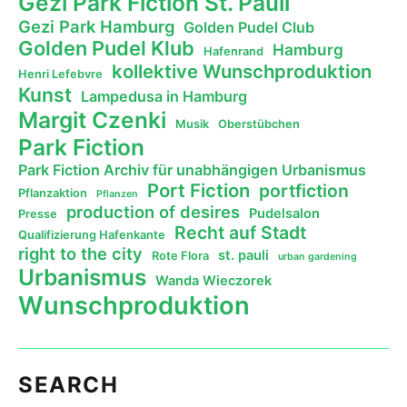
Gezi Park Fiction St. Pauli
Gezi Park Hamburg
Golden Pudel Club
Golden Pudel Klub
Hamburg
Hafenrand
kollektive Wunschproduktion
Henri Lefebvre
Kunst
Lampedusa in Hamburg
Margit Czenki
Musik
Oberstübchen
Park Fiction
Park Fiction Archiv für unabhängigen Urbanismus
Port Fiction
portfiction
Pflanzaktion
Pflanzen
production of desires
Pudelsalon
Presse
Recht auf Stadt
Qualifizierung Hafenkante
right to the city
st. pauli
Rote Flora
urban gardening
Urbanismus
Wanda Wieczorek
Wunschproduktion
SEARCH