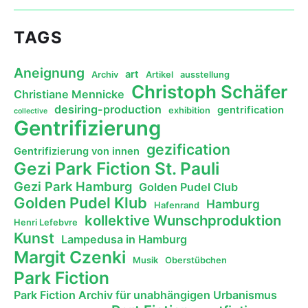
TAGS
Aneignung
art
Archiv
Artikel
ausstellung
Christoph Schäfer
Christiane Mennicke
desiring-production
gentrification
exhibition
collective
Gentrifizierung
gezification
Gentrifizierung von innen
Gezi Park Fiction St. Pauli
Gezi Park Hamburg
Golden Pudel Club
Golden Pudel Klub
Hamburg
Hafenrand
kollektive Wunschproduktion
Henri Lefebvre
Kunst
Lampedusa in Hamburg
Margit Czenki
Musik
Oberstübchen
Park Fiction
Park Fiction Archiv für unabhängigen Urbanismus