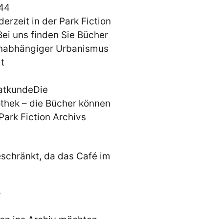
:44
derzeit in der Park Fiction
Bei uns finden Sie Bücher
Unabhängiger Urbanismus
t
atkundeDie
othek – die Bücher können
ark Fiction Archivs
eschränkt, da das Café im
r