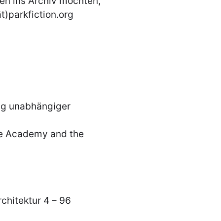
en ins Archiv möchten,
t)parkfiction.org
ung unabhängiger
he Academy and the
rchitektur 4 – 96