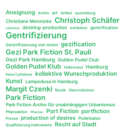
Aneignung
art
Archiv
Artikel
ausstellung
Christoph Schäfer
Christiane Mennicke
desiring-production
gentrification
exhibition
collective
Gentrifizierung
gezification
Gentrifizierung von innen
Gezi Park Fiction St. Pauli
Gezi Park Hamburg
Golden Pudel Club
Golden Pudel Klub
Hamburg
Hafenrand
kollektive Wunschproduktion
Henri Lefebvre
Kunst
Lampedusa in Hamburg
Margit Czenki
Musik
Oberstübchen
Park Fiction
Park Fiction Archiv für unabhängigen Urbanismus
Port Fiction
portfiction
Pflanzaktion
Pflanzen
production of desires
Pudelsalon
Presse
Recht auf Stadt
Qualifizierung Hafenkante