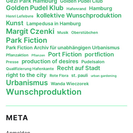
Gezi Park Hamburg
Golden Pudel Club
Golden Pudel Klub
Hamburg
Hafenrand
kollektive Wunschproduktion
Henri Lefebvre
Kunst
Lampedusa in Hamburg
Margit Czenki
Musik
Oberstübchen
Park Fiction
Park Fiction Archiv für unabhängigen Urbanismus
Port Fiction
portfiction
Pflanzaktion
Pflanzen
production of desires
Pudelsalon
Presse
Recht auf Stadt
Qualifizierung Hafenkante
right to the city
st. pauli
Rote Flora
urban gardening
Urbanismus
Wanda Wieczorek
Wunschproduktion
META