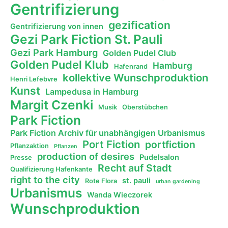
Gentrifizierung
gezification
Gentrifizierung von innen
Gezi Park Fiction St. Pauli
Gezi Park Hamburg
Golden Pudel Club
Golden Pudel Klub
Hamburg
Hafenrand
kollektive Wunschproduktion
Henri Lefebvre
Kunst
Lampedusa in Hamburg
Margit Czenki
Musik
Oberstübchen
Park Fiction
Park Fiction Archiv für unabhängigen Urbanismus
Port Fiction
portfiction
Pflanzaktion
Pflanzen
production of desires
Pudelsalon
Presse
Recht auf Stadt
Qualifizierung Hafenkante
right to the city
st. pauli
Rote Flora
urban gardening
Urbanismus
Wanda Wieczorek
Wunschproduktion