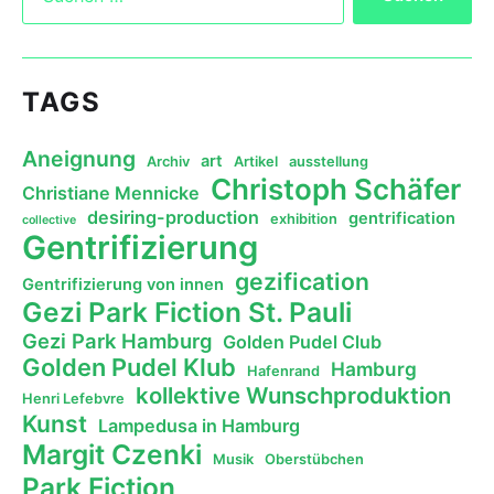
TAGS
Aneignung
art
Archiv
Artikel
ausstellung
Christoph Schäfer
Christiane Mennicke
desiring-production
gentrification
exhibition
collective
Gentrifizierung
gezification
Gentrifizierung von innen
Gezi Park Fiction St. Pauli
Gezi Park Hamburg
Golden Pudel Club
Golden Pudel Klub
Hamburg
Hafenrand
kollektive Wunschproduktion
Henri Lefebvre
Kunst
Lampedusa in Hamburg
Margit Czenki
Musik
Oberstübchen
Park Fiction