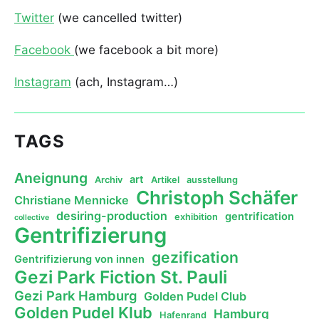
Twitter
(we cancelled twitter)
Facebook
(we facebook a bit more)
Instagram
(ach, Instagram…)
TAGS
Aneignung
art
Archiv
Artikel
ausstellung
Christoph Schäfer
Christiane Mennicke
desiring-production
gentrification
exhibition
collective
Gentrifizierung
gezification
Gentrifizierung von innen
Gezi Park Fiction St. Pauli
Gezi Park Hamburg
Golden Pudel Club
Golden Pudel Klub
Hamburg
Hafenrand