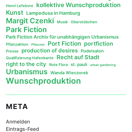
kollektive Wunschproduktion
Henri Lefebvre
Kunst
Lampedusa in Hamburg
Margit Czenki
Musik
Oberstübchen
Park Fiction
Park Fiction Archiv für unabhängigen Urbanismus
Port Fiction
portfiction
Pflanzaktion
Pflanzen
production of desires
Pudelsalon
Presse
Recht auf Stadt
Qualifizierung Hafenkante
right to the city
st. pauli
Rote Flora
urban gardening
Urbanismus
Wanda Wieczorek
Wunschproduktion
META
Anmelden
Eintrags-Feed