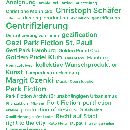
Aneignung
art
Archiv
Artikel
ausstellung
Christoph Schäfer
Christiane Mennicke
desiring-production
gentrification
exhibition
collective
Gentrifizierung
gezification
Gentrifizierung von innen
Gezi Park Fiction St. Pauli
Gezi Park Hamburg
Golden Pudel Club
Golden Pudel Klub
Hamburg
Hafenrand
kollektive Wunschproduktion
Henri Lefebvre
Kunst
Lampedusa in Hamburg
Margit Czenki
Musik
Oberstübchen
Park Fiction
Park Fiction Archiv für unabhängigen Urbanismus
Port Fiction
portfiction
Pflanzaktion
Pflanzen
production of desires
Pudelsalon
Presse
Recht auf Stadt
Qualifizierung Hafenkante
right to the city
st. pauli
Rote Flora
urban gardening