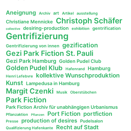
Aneignung
art
Archiv
Artikel
ausstellung
Christoph Schäfer
Christiane Mennicke
desiring-production
gentrification
exhibition
collective
Gentrifizierung
gezification
Gentrifizierung von innen
Gezi Park Fiction St. Pauli
Gezi Park Hamburg
Golden Pudel Club
Golden Pudel Klub
Hamburg
Hafenrand
kollektive Wunschproduktion
Henri Lefebvre
Kunst
Lampedusa in Hamburg
Margit Czenki
Musik
Oberstübchen
Park Fiction
Park Fiction Archiv für unabhängigen Urbanismus
Port Fiction
portfiction
Pflanzaktion
Pflanzen
production of desires
Pudelsalon
Presse
Recht auf Stadt
Qualifizierung Hafenkante