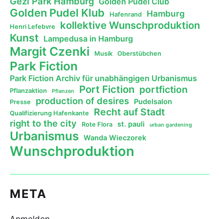
Gezi Park Hamburg
Golden Pudel Club
Golden Pudel Klub
Hamburg
Hafenrand
kollektive Wunschproduktion
Henri Lefebvre
Kunst
Lampedusa in Hamburg
Margit Czenki
Musik
Oberstübchen
Park Fiction
Park Fiction Archiv für unabhängigen Urbanismus
Port Fiction
portfiction
Pflanzaktion
Pflanzen
production of desires
Pudelsalon
Presse
Recht auf Stadt
Qualifizierung Hafenkante
right to the city
st. pauli
Rote Flora
urban gardening
Urbanismus
Wanda Wieczorek
Wunschproduktion
META