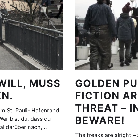
WILL, MUSS
GOLDEN PU
N.
FICTION A
THREAT – 
m St. Pauli- Hafenrand
BEWARE!
Wer bist du, dass du
al darüber nach,…
The freaks are alright 