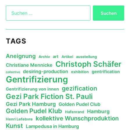
TAGS
Aneignung
art
Archiv
Artikel
ausstellung
Christoph Schäfer
Christiane Mennicke
desiring-production
gentrification
exhibition
collective
Gentrifizierung
gezification
Gentrifizierung von innen
Gezi Park Fiction St. Pauli
Gezi Park Hamburg
Golden Pudel Club
Golden Pudel Klub
Hamburg
Hafenrand
kollektive Wunschproduktion
Henri Lefebvre
Kunst
Lampedusa in Hamburg