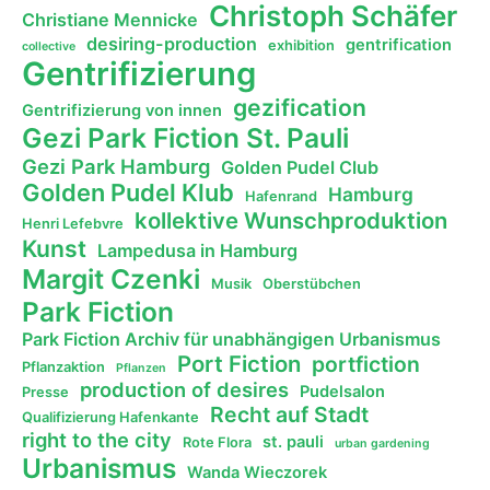
Christoph Schäfer
Christiane Mennicke
desiring-production
gentrification
exhibition
collective
Gentrifizierung
gezification
Gentrifizierung von innen
Gezi Park Fiction St. Pauli
Gezi Park Hamburg
Golden Pudel Club
Golden Pudel Klub
Hamburg
Hafenrand
kollektive Wunschproduktion
Henri Lefebvre
Kunst
Lampedusa in Hamburg
Margit Czenki
Musik
Oberstübchen
Park Fiction
Park Fiction Archiv für unabhängigen Urbanismus
Port Fiction
portfiction
Pflanzaktion
Pflanzen
production of desires
Pudelsalon
Presse
Recht auf Stadt
Qualifizierung Hafenkante
right to the city
st. pauli
Rote Flora
urban gardening
Urbanismus
Wanda Wieczorek