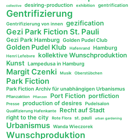
desiring-production
gentrification
exhibition
collective
Gentrifizierung
gezification
Gentrifizierung von innen
Gezi Park Fiction St. Pauli
Gezi Park Hamburg
Golden Pudel Club
Golden Pudel Klub
Hamburg
Hafenrand
kollektive Wunschproduktion
Henri Lefebvre
Kunst
Lampedusa in Hamburg
Margit Czenki
Musik
Oberstübchen
Park Fiction
Park Fiction Archiv für unabhängigen Urbanismus
Port Fiction
portfiction
Pflanzaktion
Pflanzen
production of desires
Pudelsalon
Presse
Recht auf Stadt
Qualifizierung Hafenkante
right to the city
st. pauli
Rote Flora
urban gardening
Urbanismus
Wanda Wieczorek
Wunschproduktion