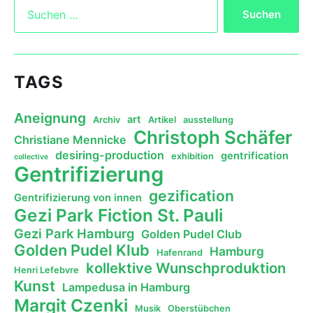
TAGS
Aneignung
art
Archiv
Artikel
ausstellung
Christoph Schäfer
Christiane Mennicke
desiring-production
gentrification
exhibition
collective
Gentrifizierung
gezification
Gentrifizierung von innen
Gezi Park Fiction St. Pauli
Gezi Park Hamburg
Golden Pudel Club
Golden Pudel Klub
Hamburg
Hafenrand
kollektive Wunschproduktion
Henri Lefebvre
Kunst
Lampedusa in Hamburg
Margit Czenki
Musik
Oberstübchen