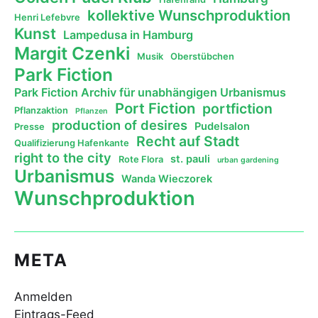
kollektive Wunschproduktion
Henri Lefebvre
Kunst
Lampedusa in Hamburg
Margit Czenki
Musik
Oberstübchen
Park Fiction
Park Fiction Archiv für unabhängigen Urbanismus
Port Fiction
portfiction
Pflanzaktion
Pflanzen
production of desires
Pudelsalon
Presse
Recht auf Stadt
Qualifizierung Hafenkante
right to the city
st. pauli
Rote Flora
urban gardening
Urbanismus
Wanda Wieczorek
Wunschproduktion
META
Anmelden
Eintrags-Feed