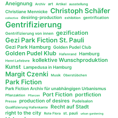
Aneignung
art
Archiv
Artikel
ausstellung
Christoph Schäfer
Christiane Mennicke
desiring-production
gentrification
exhibition
collective
Gentrifizierung
gezification
Gentrifizierung von innen
Gezi Park Fiction St. Pauli
Gezi Park Hamburg
Golden Pudel Club
Golden Pudel Klub
Hamburg
Hafenrand
kollektive Wunschproduktion
Henri Lefebvre
Kunst
Lampedusa in Hamburg
Margit Czenki
Musik
Oberstübchen
Park Fiction
Park Fiction Archiv für unabhängigen Urbanismus
Port Fiction
portfiction
Pflanzaktion
Pflanzen
production of desires
Pudelsalon
Presse
Recht auf Stadt
Qualifizierung Hafenkante
right to the city
st. pauli
Rote Flora
urban gardening