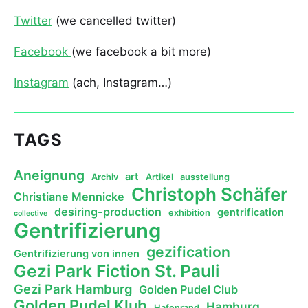
Twitter
(we cancelled twitter)
Facebook
(we facebook a bit more)
Instagram
(ach, Instagram…)
TAGS
Aneignung
art
Archiv
Artikel
ausstellung
Christoph Schäfer
Christiane Mennicke
desiring-production
gentrification
exhibition
collective
Gentrifizierung
gezification
Gentrifizierung von innen
Gezi Park Fiction St. Pauli
Gezi Park Hamburg
Golden Pudel Club
Golden Pudel Klub
Hamburg
Hafenrand