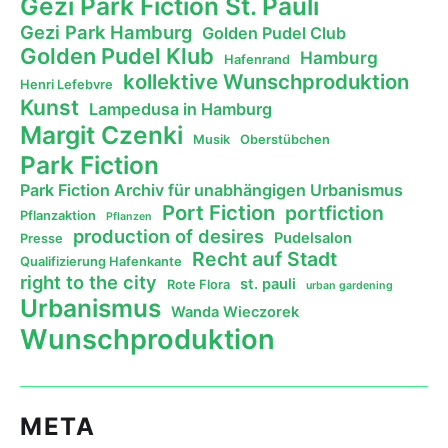
Gezi Park Fiction St. Pauli
Gezi Park Hamburg
Golden Pudel Club
Golden Pudel Klub
Hamburg
Hafenrand
kollektive Wunschproduktion
Henri Lefebvre
Kunst
Lampedusa in Hamburg
Margit Czenki
Musik
Oberstübchen
Park Fiction
Park Fiction Archiv für unabhängigen Urbanismus
Port Fiction
portfiction
Pflanzaktion
Pflanzen
production of desires
Pudelsalon
Presse
Recht auf Stadt
Qualifizierung Hafenkante
right to the city
st. pauli
Rote Flora
urban gardening
Urbanismus
Wanda Wieczorek
Wunschproduktion
META