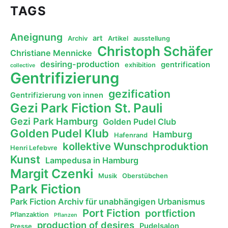
TAGS
Aneignung
art
Archiv
Artikel
ausstellung
Christoph Schäfer
Christiane Mennicke
desiring-production
gentrification
exhibition
collective
Gentrifizierung
gezification
Gentrifizierung von innen
Gezi Park Fiction St. Pauli
Gezi Park Hamburg
Golden Pudel Club
Golden Pudel Klub
Hamburg
Hafenrand
kollektive Wunschproduktion
Henri Lefebvre
Kunst
Lampedusa in Hamburg
Margit Czenki
Musik
Oberstübchen
Park Fiction
Park Fiction Archiv für unabhängigen Urbanismus
Port Fiction
portfiction
Pflanzaktion
Pflanzen
production of desires
Pudelsalon
Presse