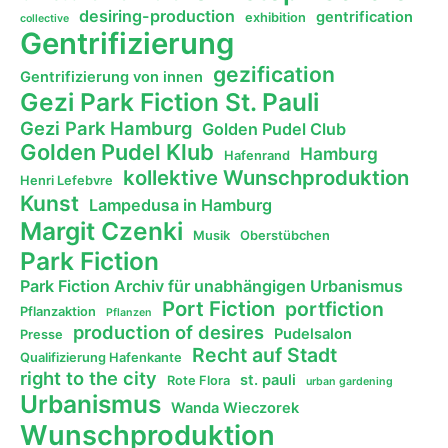
desiring-production
gentrification
exhibition
collective
Gentrifizierung
gezification
Gentrifizierung von innen
Gezi Park Fiction St. Pauli
Gezi Park Hamburg
Golden Pudel Club
Golden Pudel Klub
Hamburg
Hafenrand
kollektive Wunschproduktion
Henri Lefebvre
Kunst
Lampedusa in Hamburg
Margit Czenki
Musik
Oberstübchen
Park Fiction
Park Fiction Archiv für unabhängigen Urbanismus
Port Fiction
portfiction
Pflanzaktion
Pflanzen
production of desires
Pudelsalon
Presse
Recht auf Stadt
Qualifizierung Hafenkante
right to the city
st. pauli
Rote Flora
urban gardening
Urbanismus
Wanda Wieczorek
Wunschproduktion