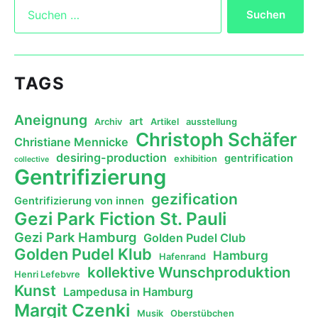
TAGS
Aneignung
art
Archiv
Artikel
ausstellung
Christoph Schäfer
Christiane Mennicke
desiring-production
gentrification
exhibition
collective
Gentrifizierung
gezification
Gentrifizierung von innen
Gezi Park Fiction St. Pauli
Gezi Park Hamburg
Golden Pudel Club
Golden Pudel Klub
Hamburg
Hafenrand
kollektive Wunschproduktion
Henri Lefebvre
Kunst
Lampedusa in Hamburg
Margit Czenki
Musik
Oberstübchen