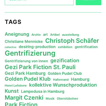
TAGS
Aneignung
art
Archiv
Artikel
ausstellung
Christoph Schäfer
Christiane Mennicke
desiring-production
gentrification
exhibition
collective
Gentrifizierung
gezification
Gentrifizierung von innen
Gezi Park Fiction St. Pauli
Gezi Park Hamburg
Golden Pudel Club
Golden Pudel Klub
Hamburg
Hafenrand
kollektive Wunschproduktion
Henri Lefebvre
Kunst
Lampedusa in Hamburg
Margit Czenki
Musik
Oberstübchen
Park Fiction