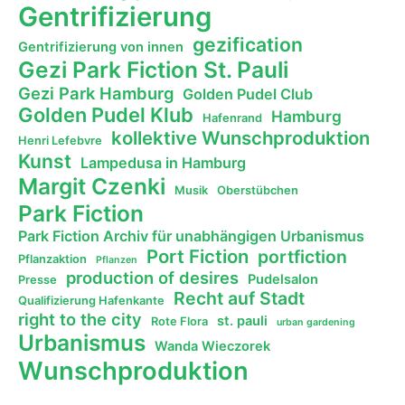
Gentrifizierung
gezification
Gentrifizierung von innen
Gezi Park Fiction St. Pauli
Gezi Park Hamburg
Golden Pudel Club
Golden Pudel Klub
Hamburg
Hafenrand
kollektive Wunschproduktion
Henri Lefebvre
Kunst
Lampedusa in Hamburg
Margit Czenki
Musik
Oberstübchen
Park Fiction
Park Fiction Archiv für unabhängigen Urbanismus
Port Fiction
portfiction
Pflanzaktion
Pflanzen
production of desires
Pudelsalon
Presse
Recht auf Stadt
Qualifizierung Hafenkante
right to the city
st. pauli
Rote Flora
urban gardening
Urbanismus
Wanda Wieczorek
Wunschproduktion