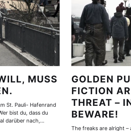
WILL, MUSS
GOLDEN PU
N.
FICTION A
THREAT – 
m St. Pauli- Hafenrand
BEWARE!
Wer bist du, dass du
al darüber nach,…
The freaks are alright 