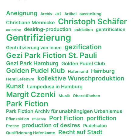
Aneignung
art
Archiv
Artikel
ausstellung
Christoph Schäfer
Christiane Mennicke
desiring-production
gentrification
exhibition
collective
Gentrifizierung
gezification
Gentrifizierung von innen
Gezi Park Fiction St. Pauli
Gezi Park Hamburg
Golden Pudel Club
Golden Pudel Klub
Hamburg
Hafenrand
kollektive Wunschproduktion
Henri Lefebvre
Kunst
Lampedusa in Hamburg
Margit Czenki
Musik
Oberstübchen
Park Fiction
Park Fiction Archiv für unabhängigen Urbanismus
Port Fiction
portfiction
Pflanzaktion
Pflanzen
production of desires
Pudelsalon
Presse
Recht auf Stadt
Qualifizierung Hafenkante