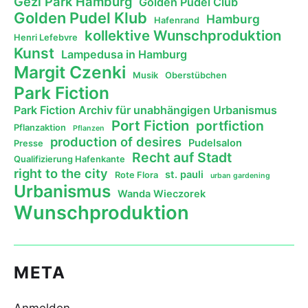
Gezi Park Hamburg
Golden Pudel Club
Golden Pudel Klub
Hamburg
Hafenrand
kollektive Wunschproduktion
Henri Lefebvre
Kunst
Lampedusa in Hamburg
Margit Czenki
Musik
Oberstübchen
Park Fiction
Park Fiction Archiv für unabhängigen Urbanismus
Port Fiction
portfiction
Pflanzaktion
Pflanzen
production of desires
Pudelsalon
Presse
Recht auf Stadt
Qualifizierung Hafenkante
right to the city
st. pauli
Rote Flora
urban gardening
Urbanismus
Wanda Wieczorek
Wunschproduktion
META