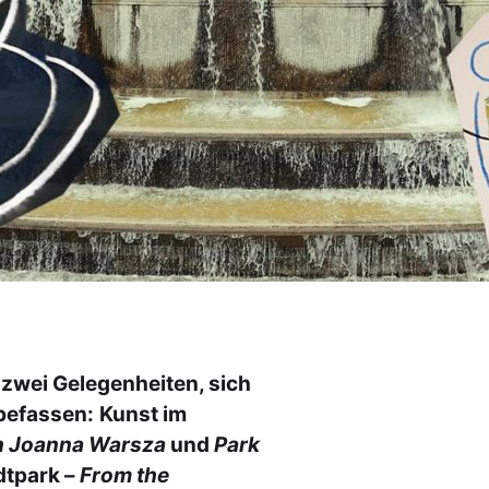
 zwei Gelegenheiten, sich
befassen:
Kunst im
in Joanna Warsza
und
Park
dtpark –
From the