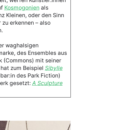
lt, werfen Künstler:innen
uf
Kosmogonien
als
z Kleinen, oder den Sinn
zu erkennen – also
n.
ner waghalsigen
marke, des Ensembles aus
k (Commons) mit seiner
 hat zum Beispiel
Sibylle
ar:in des Park Fiction)
erk gesetzt:
A Sculpture