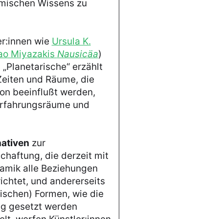
smischen Wissens zu
er:innen wie
Ursula K.
o Miyazaki
s
Nausicäa
)
„Planetarische“ erzählt
Zeiten und Räume, die
ion beeinflußt werden,
Erfahrungsräume und
ativen
zur
chaftung, die derzeit mit
amik alle Beziehungen
ichtet, und andererseits
ischen) Formen, wie die
ug gesetzt werden