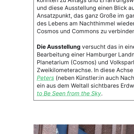
könnten zu Alltags und Erfahrungswe
und diese Ausstellung einen Blick a
Ansatzpunkt, das ganz Große im gan
des Lebens am Nachthimmel wieder 
Cosmos und Commons zu verbinde
Die Ausstellung
versucht das in ei
Bearbeitung einer Hamburger Land
Planetarium (Cosmos) und Volkspar
Zweikilometerachse. In diese Achse
Peters
(neben Künstler:in auch Nachb
ein aus dem Weltall sichtbares Erdw
to Be Seen from the Sky
.