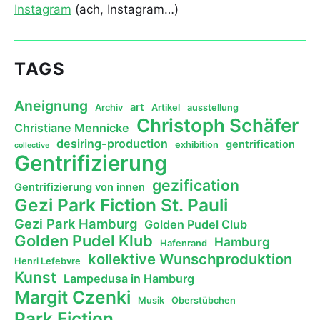
Instagram
(ach, Instagram…)
TAGS
Aneignung
art
Archiv
Artikel
ausstellung
Christoph Schäfer
Christiane Mennicke
desiring-production
gentrification
exhibition
collective
Gentrifizierung
gezification
Gentrifizierung von innen
Gezi Park Fiction St. Pauli
Gezi Park Hamburg
Golden Pudel Club
Golden Pudel Klub
Hamburg
Hafenrand
kollektive Wunschproduktion
Henri Lefebvre
Kunst
Lampedusa in Hamburg
Margit Czenki
Musik
Oberstübchen
Park Fiction