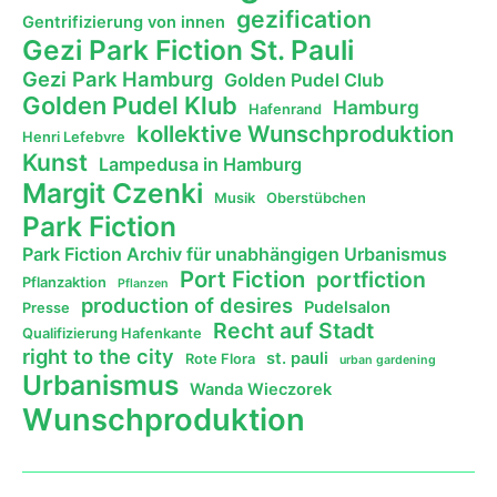
gezification
Gentrifizierung von innen
Gezi Park Fiction St. Pauli
Gezi Park Hamburg
Golden Pudel Club
Golden Pudel Klub
Hamburg
Hafenrand
kollektive Wunschproduktion
Henri Lefebvre
Kunst
Lampedusa in Hamburg
Margit Czenki
Musik
Oberstübchen
Park Fiction
Park Fiction Archiv für unabhängigen Urbanismus
Port Fiction
portfiction
Pflanzaktion
Pflanzen
production of desires
Pudelsalon
Presse
Recht auf Stadt
Qualifizierung Hafenkante
right to the city
st. pauli
Rote Flora
urban gardening
Urbanismus
Wanda Wieczorek
Wunschproduktion